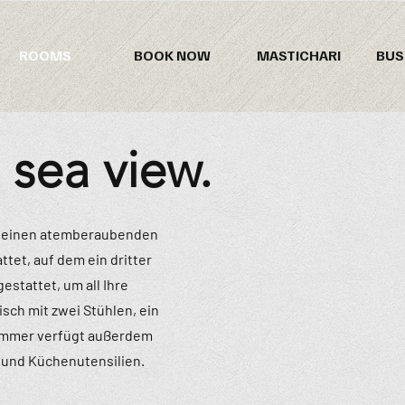
ROOMS
BOOK NOW
MASTICHARI
BUS
 sea view.
us einen atemberaubenden
tet, auf dem ein dritter
stattet, um all Ihre
sch mit zwei Stühlen, ein
Zimmer verfügt außerdem
 und Küchenutensilien.