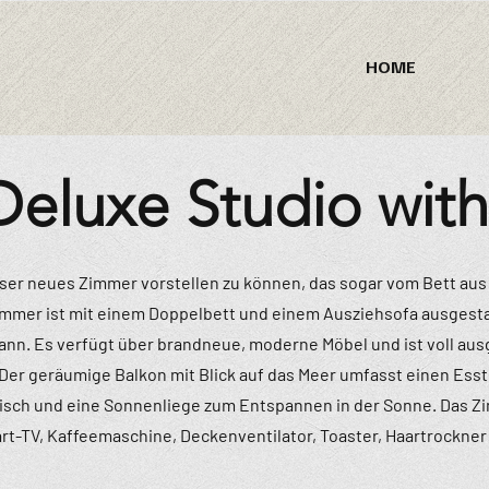
HOME
eluxe Studio with
nser neues Zimmer vorstellen zu können, das sogar vom Bett a
immer ist mit einem Doppelbett und einem Ausziehsofa ausgestat
nn. Es verfügt über brandneue, moderne Möbel und ist voll ausge
 Der geräumige Balkon mit Blick auf das Meer umfasst einen Essti
tisch und eine Sonnenliege zum Entspannen in der Sonne. Das 
rt-TV, Kaffeemaschine, Deckenventilator, Toaster, Haartrockner